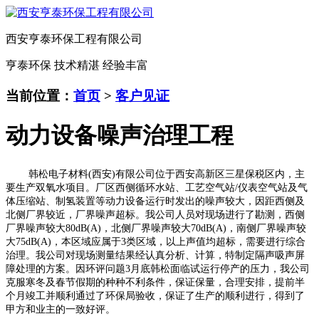
西安亨泰环保工程有限公司
亨泰环保 技术精湛 经验丰富
当前位置：
首页
>
客户见证
动力设备噪声治理工程
韩松电子材料(西安)有限公司位于西安高新区三星保税区内，主
要生产双氧水项目。厂区西侧循环水站、工艺空气站/仪表空气站及气
体压缩站、制氢装置等动力设备运行时发出的噪声较大，因距西侧及
北侧厂界较近，厂界噪声超标。我公司人员对现场进行了勘测，西侧
厂界噪声较大80dB(A)，北侧厂界噪声较大70dB(A)，南侧厂界噪声较
大75dB(A)，本区域应属于3类区域，以上声值均超标，需要进行综合
治理。我公司对现场测量结果经认真分析、计算，特制定隔声吸声屏
障处理的方案。因环评问题3月底韩松面临试运行停产的压力，我公司
克服寒冬及春节假期的种种不利条件，保证保量，合理安排，提前半
个月竣工并顺利通过了环保局验收，保证了生产的顺利进行，得到了
甲方和业主的一致好评。