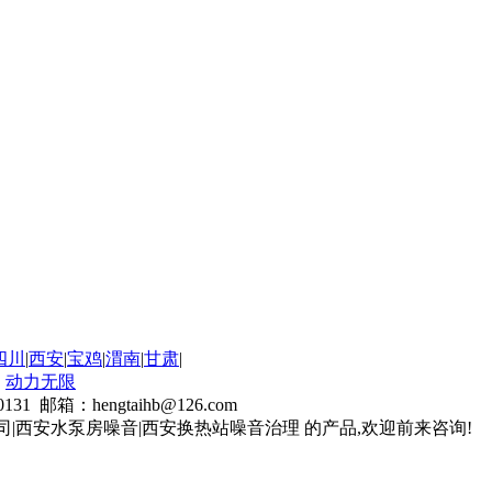
四川
|
西安
|
宝鸡
|
渭南
|
甘肃
|
：
动力无限
箱：hengtaihb@126.com
|西安水泵房噪音|西安换热站噪音治理 的产品,欢迎前来咨询!