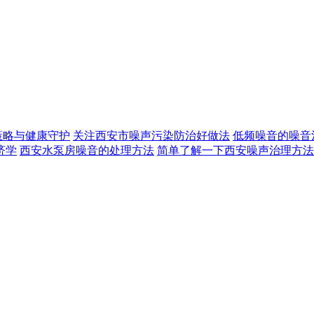
策略与健康守护
关注西安市噪声污染防治好做法
低频噪音的噪音
济学
西安水泵房噪音的处理方法
简单了解一下西安噪声治理方法