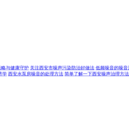
策略与健康守护
关注西安市噪声污染防治好做法
低频噪音的噪音
济学
西安水泵房噪音的处理方法
简单了解一下西安噪声治理方法