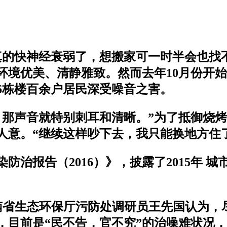
真的快神经衰弱了，想搬家可一时半会也找
环境优美、清静雅致。然而去年10月份开
6栋楼百余户居民深受噪音之害。
，那声音就特别刺耳和清晰。”为了抵御烧烤
人意。“继续这样吵下去，我只能换地方住
治报告（2016）》，披露了2015年 
”海南省生态环保厅污防处调研员王先国认为
，目前是“民不告，官不究”的治噪难状况，