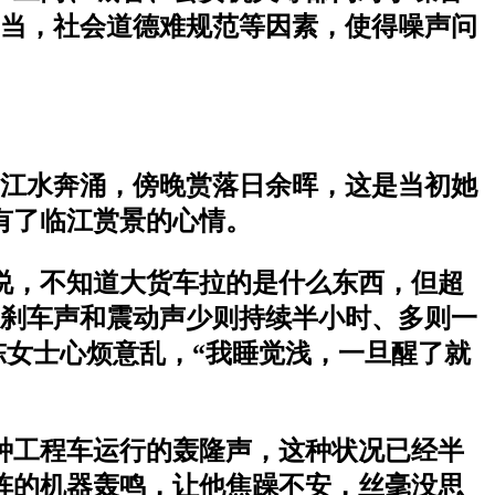
当，社会道德难规范等因素，使得噪声问
江水奔涌，傍晚赏落日余晖，这是当初她
有了临江赏景的心情。
说，不知道大货车拉的是什么东西，但超
刹车声和震动声少则持续半小时、多则一
陈女士心烦意乱，“我睡觉浅，一旦醒了就
种工程车运行的轰隆声，这种状况已经半
阵的机器轰鸣，让他焦躁不安，丝毫没思