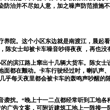
染防治并不尽如人意，加之噪声防范措施不
疗养院。这个小区东边就是南渡江，晨起看
间，陈女士却被卡车噪音吵得夜夜 ，再也没
小区的滨江路上窜出十几辆大货车。陈女士
地面都在颤动。卡车行驶经过时，喇叭声、
月几乎每天夜里都会被卡车的轰鸣声吵醒的
音袭扰。“晚上十一二点都经常听到工地各
交的广告文案，可附近建筑工地上一阵接一