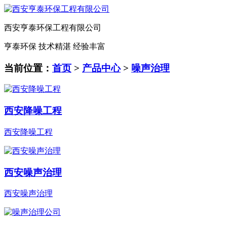
西安亨泰环保工程有限公司
亨泰环保 技术精湛 经验丰富
当前位置：
首页
>
产品中心
>
噪声治理
西安降噪工程
西安降噪工程
西安噪声治理
西安噪声治理